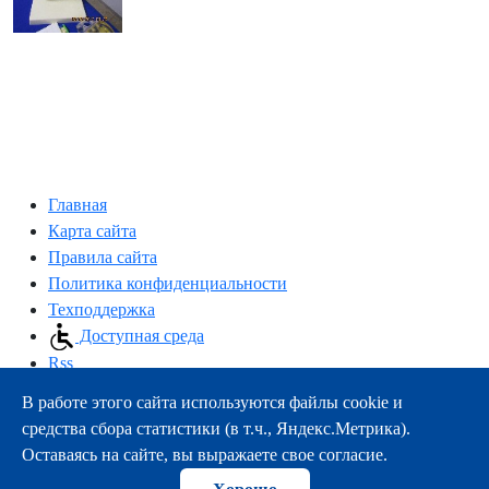
Главная
Карта сайта
Правила сайта
Политика конфиденциальности
Техподдержка
Доступная среда
Rss
В работе этого сайта используются файлы cookie и
163000, г.Архангельск, пр-т Троицкий, 51
средства сбора статистики (в т.ч., Яндекс.Метрика).
тел.:
+7 (8182) 21-11-63
Оставаясь на сайте, вы выражаете свое согласие.
e-mail:
info@nsmu.ru