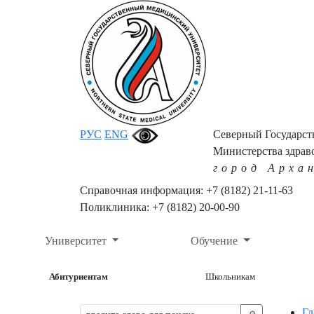
РУС
ENG
Северный Государс
Министерства здрав
город Арха
Справочная информация: +7 (8182) 21-11-63
Поликлиника: +7 (8182) 20-00-90
Университет
Обучение
Абитуриентам
Школьникам
Гл