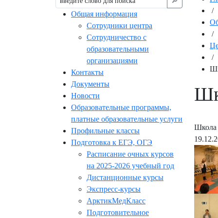
🔎︎
/
Общая информация
Об
Сотрудники центра
/
Сотрудничество с
Це
образовательными
/
организациями
Шк
Контакты
Документы
Шк
Новости
Образовательные программы,
платные образовательные услуги
Школа 
Профильные классы
19.12.
Подготовка к ЕГЭ, ОГЭ
Расписание очных курсов
на 2025-2026 учебный год
Дистанционные курсы
Экспресс-курсы
АрктикМедКласс
Подготовительное