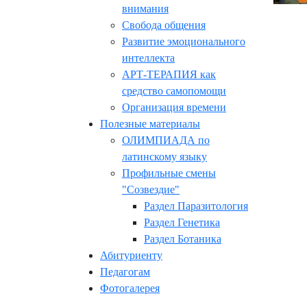
внимания
Свобода общения
Развитие эмоционального
интеллекта
АРТ-ТЕРАПИЯ как
средство самопомощи
Организация времени
Полезные материалы
ОЛИМПИАДА по
латинскому языку
Профильные смены
"Созвездие"
Раздел Паразитология
Раздел Генетика
Раздел Ботаника
Абитуриенту
Педагогам
Фотогалерея