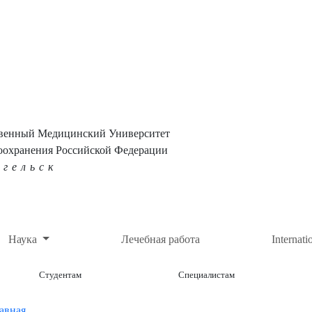
твенный Медицинский Университет
оохранения Российской Федерации
нгельск
Наука
Лечебная работа
Internati
Студентам
Специалистам
авная