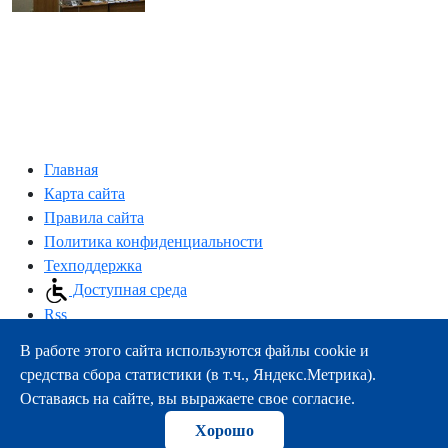
Главная
Карта сайта
Правила сайта
Политика конфиденциальности
Техподдержка
Доступная среда
Rss
В работе этого сайта используются файлы cookie и
163000, г.Архангельск, пр-т Троицкий, 51
средства сбора статистики (в т.ч., Яндекс.Метрика).
тел.:
+7 (8182) 21-11-63
Оставаясь на сайте, вы выражаете свое согласие.
e-mail:
info@nsmu.ru
Хорошо
© ФГБОУ ВО СГМУ (г. Архангельск) Минздрава России