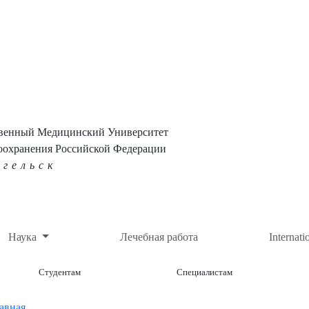
твенный Медицинский Университет
оохранения Российской Федерации
нгельск
Наука
Лечебная работа
Internati
Студентам
Специалистам
авная