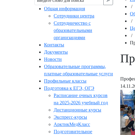
🔎︎
/
Общая информация
Об
Сотрудники центра
/
Сотрудничество с
Це
образовательными
/
организациями
Пр
Контакты
Документы
Пр
Новости
Образовательные программы,
платные образовательные услуги
Профес
Профильные классы
14.11.
Подготовка к ЕГЭ, ОГЭ
Расписание очных курсов
на 2025-2026 учебный год
Дистанционные курсы
Экспресс-курсы
АрктикМедКласс
Подготовительное