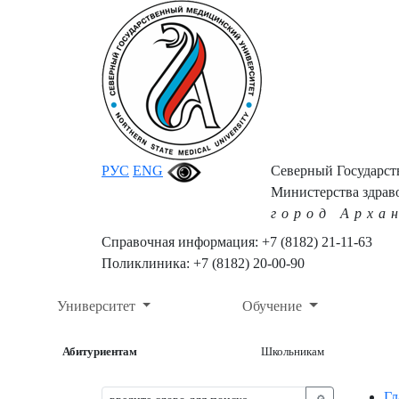
РУС
ENG
Северный Государс
Министерства здрав
город Арха
Справочная информация: +7 (8182) 21-11-63
Поликлиника: +7 (8182) 20-00-90
Университет
Обучение
Абитуриентам
Школьникам
Гл