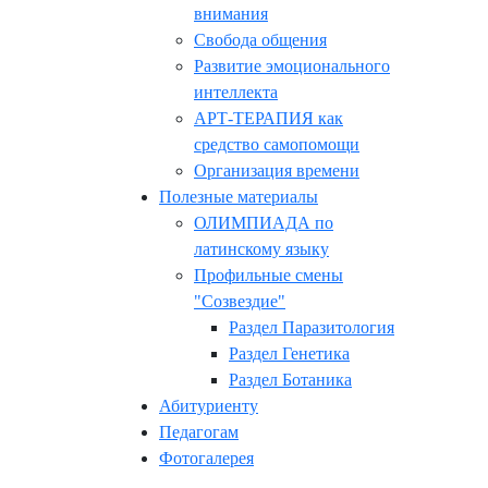
внимания
Свобода общения
Развитие эмоционального
интеллекта
АРТ-ТЕРАПИЯ как
средство самопомощи
Организация времени
Полезные материалы
ОЛИМПИАДА по
латинскому языку
Профильные смены
"Созвездие"
Раздел Паразитология
Раздел Генетика
Раздел Ботаника
Абитуриенту
Педагогам
Фотогалерея