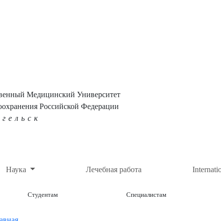
твенный Медицинский Университет
оохранения Российской Федерации
нгельск
Наука
Лечебная работа
Internati
Студентам
Специалистам
авная