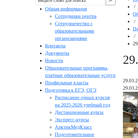
🔎︎
/
Общая информация
Об
Сотрудники центра
/
Сотрудничество с
Це
образовательными
/
организациями
29
Контакты
Документы
29
Новости
Образовательные программы,
платные образовательные услуги
29.03.
Профильные классы
29.03.
Подготовка к ЕГЭ, ОГЭ
Расписание очных курсов
на 2025-2026 учебный год
Дистанционные курсы
Экспресс-курсы
АрктикМедКласс
Подготовительное