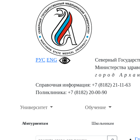
РУС
ENG
Северный Государс
Министерства здрав
город Арха
Справочная информация: +7 (8182) 21-11-63
Поликлиника: +7 (8182) 20-00-90
Университет
Обучение
Абитуриентам
Школьникам
Гл