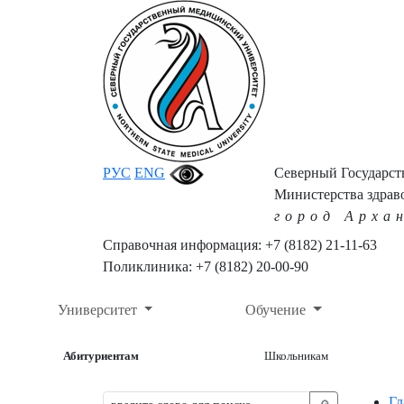
РУС
ENG
Северный Государс
Министерства здрав
город Арха
Справочная информация: +7 (8182) 21-11-63
Поликлиника: +7 (8182) 20-00-90
Университет
Обучение
Абитуриентам
Школьникам
Гл