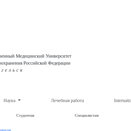
твенный Медицинский Университет
оохранения Российской Федерации
нгельск
Наука
Лечебная работа
Internati
Студентам
Специалистам
авная