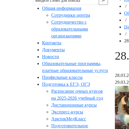
🔎︎
/
Общая информация
Об
Сотрудники центра
/
Сотрудничество с
Це
образовательными
/
организациями
28
Контакты
Документы
28
Новости
Образовательные программы,
платные образовательные услуги
28.03.
Профильные классы
29.03.
Подготовка к ЕГЭ, ОГЭ
Расписание очных курсов
на 2025-2026 учебный год
Дистанционные курсы
Экспресс-курсы
АрктикМедКласс
Подготовительное