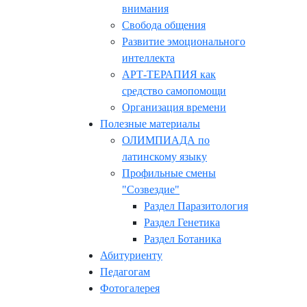
внимания
Свобода общения
Развитие эмоционального
интеллекта
АРТ-ТЕРАПИЯ как
средство самопомощи
Организация времени
Полезные материалы
ОЛИМПИАДА по
латинскому языку
Профильные смены
"Созвездие"
Раздел Паразитология
Раздел Генетика
Раздел Ботаника
Абитуриенту
Педагогам
Фотогалерея