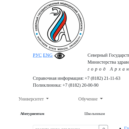
РУС
ENG
Северный Государс
Министерства здрав
город Арха
Справочная информация: +7 (8182) 21-11-63
Поликлиника: +7 (8182) 20-00-90
Университет
Обучение
Абитуриентам
Школьникам
Гл