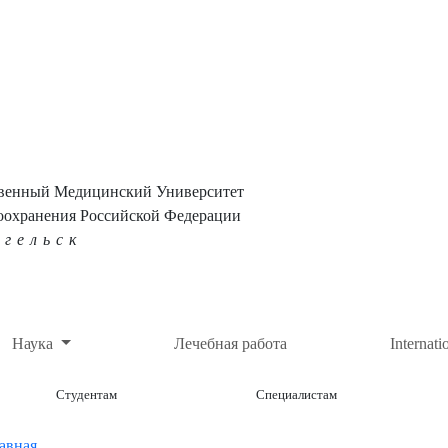
твенный Медицинский Университет
оохранения Российской Федерации
нгельск
Наука
Лечебная работа
Internati
Студентам
Специалистам
авная