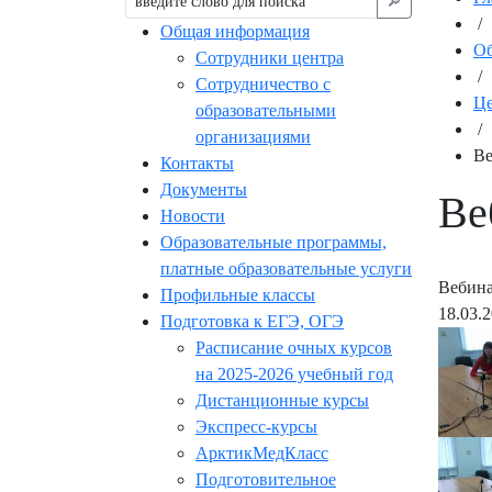
🔎︎
/
Общая информация
Об
Сотрудники центра
/
Сотрудничество с
Це
образовательными
/
организациями
Ве
Контакты
Документы
Ве
Новости
Образовательные программы,
платные образовательные услуги
Вебина
Профильные классы
18.03.
Подготовка к ЕГЭ, ОГЭ
Расписание очных курсов
на 2025-2026 учебный год
Дистанционные курсы
Экспресс-курсы
АрктикМедКласс
Подготовительное