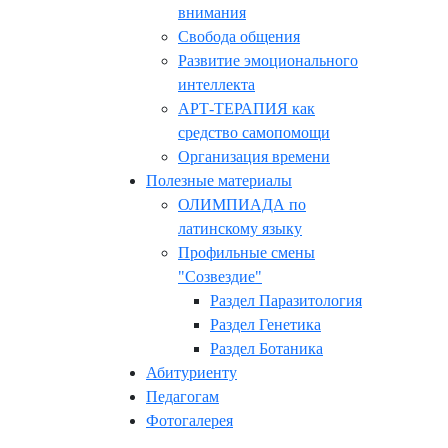
внимания
Свобода общения
Развитие эмоционального
интеллекта
АРТ-ТЕРАПИЯ как
средство самопомощи
Организация времени
Полезные материалы
ОЛИМПИАДА по
латинскому языку
Профильные смены
"Созвездие"
Раздел Паразитология
Раздел Генетика
Раздел Ботаника
Абитуриенту
Педагогам
Фотогалерея