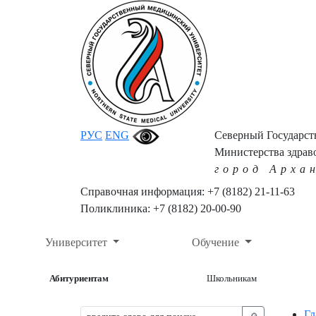
РУС
ENG
Северный Государс
Министерства здрав
город Арха
Справочная информация: +7 (8182) 21-11-63
Поликлиника: +7 (8182) 20-00-90
Университет
Обучение
Абитуриентам
Школьникам
Гл