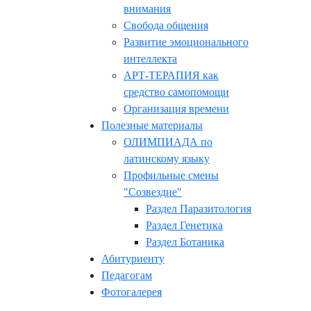
внимания
Свобода общения
Развитие эмоционального
интеллекта
АРТ-ТЕРАПИЯ как
средство самопомощи
Организация времени
Полезные материалы
ОЛИМПИАДА по
латинскому языку
Профильные смены
"Созвездие"
Раздел Паразитология
Раздел Генетика
Раздел Ботаника
Абитуриенту
Педагогам
Фотогалерея