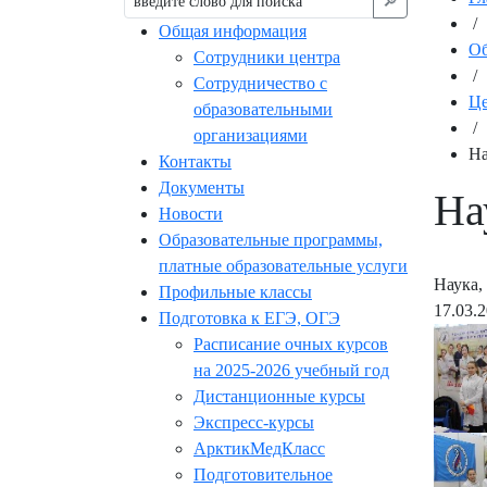
🔎︎
/
Общая информация
Об
Сотрудники центра
/
Сотрудничество с
Це
образовательными
/
организациями
На
Контакты
Документы
На
Новости
Образовательные программы,
платные образовательные услуги
Наука,
Профильные классы
17.03.
Подготовка к ЕГЭ, ОГЭ
Расписание очных курсов
на 2025-2026 учебный год
Дистанционные курсы
Экспресс-курсы
АрктикМедКласс
Подготовительное