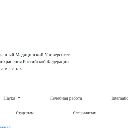
твенный Медицинский Университет
оохранения Российской Федерации
нгельск
Наука
Лечебная работа
Internati
Студентам
Специалистам
авная