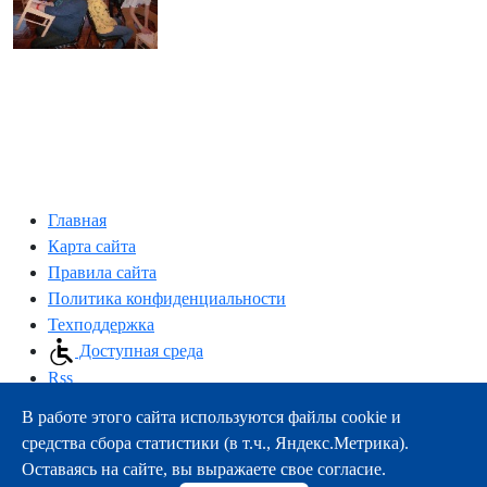
Главная
Карта сайта
Правила сайта
Политика конфиденциальности
Техподдержка
Доступная среда
Rss
В работе этого сайта используются файлы cookie и
163000, г.Архангельск, пр-т Троицкий, 51
средства сбора статистики (в т.ч., Яндекс.Метрика).
тел.:
+7 (8182) 21-11-63
Оставаясь на сайте, вы выражаете свое согласие.
e-mail:
info@nsmu.ru