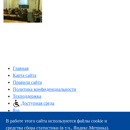
Главная
Карта сайта
Правила сайта
Политика конфиденциальности
Техподдержка
Доступная среда
Rss
В работе этого сайта используются файлы cookie и
163000, г.Архангельск, пр-т Троицкий, 51
средства сбора статистики (в т.ч., Яндекс.Метрика).
тел.:
+7 (8182) 21-11-63