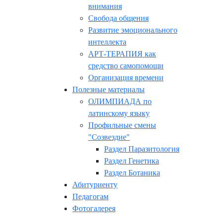
внимания
Свобода общения
Развитие эмоционального
интеллекта
АРТ-ТЕРАПИЯ как
средство самопомощи
Организация времени
Полезные материалы
ОЛИМПИАДА по
латинскому языку
Профильные смены
"Созвездие"
Раздел Паразитология
Раздел Генетика
Раздел Ботаника
Абитуриенту
Педагогам
Фотогалерея