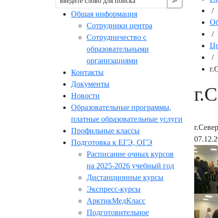
🔎︎
/
Общая информация
Об
Сотрудники центра
/
Сотрудничество с
Це
образовательными
/
организациями
г.
Контакты
Документы
г.
Новости
Образовательные программы,
платные образовательные услуги
г.Севе
Профильные классы
07.12.
Подготовка к ЕГЭ, ОГЭ
Расписание очных курсов
на 2025-2026 учебный год
Дистанционные курсы
Экспресс-курсы
АрктикМедКласс
Подготовительное