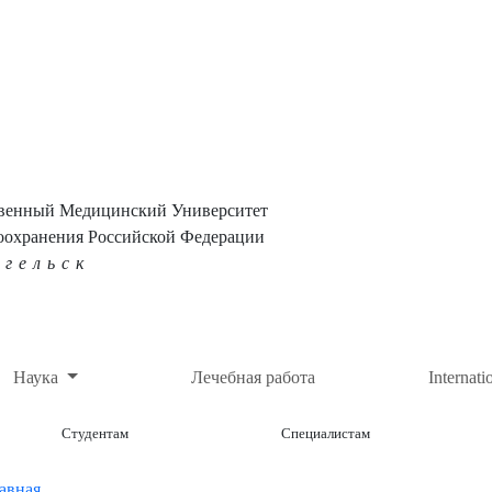
твенный Медицинский Университет
оохранения Российской Федерации
нгельск
Наука
Лечебная работа
Internati
Студентам
Специалистам
авная