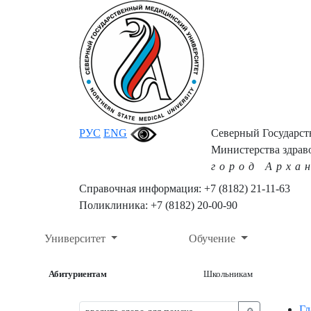
РУС
ENG
Северный Государс
Министерства здрав
город Арха
Справочная информация: +7 (8182) 21-11-63
Поликлиника: +7 (8182) 20-00-90
Университет
Обучение
Абитуриентам
Школьникам
Гл