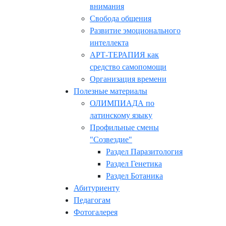
внимания
Свобода общения
Развитие эмоционального
интеллекта
АРТ-ТЕРАПИЯ как
средство самопомощи
Организация времени
Полезные материалы
ОЛИМПИАДА по
латинскому языку
Профильные смены
"Созвездие"
Раздел Паразитология
Раздел Генетика
Раздел Ботаника
Абитуриенту
Педагогам
Фотогалерея