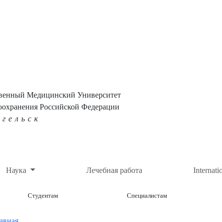
твенный Медицинский Университет
оохранения Российской Федерации
нгельск
Наука
Лечебная работа
Internati
Студентам
Специалистам
авная