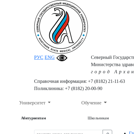
РУС
ENG
Северный Государс
Министерства здрав
город Арха
Справочная информация: +7 (8182) 21-11-63
Поликлиника: +7 (8182) 20-00-90
Университет
Обучение
Абитуриентам
Школьникам
Гл