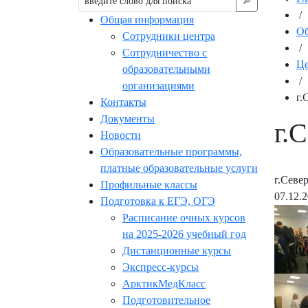
🔎︎
/
Общая информация
Об
Сотрудники центра
/
Сотрудничество с
Це
образовательными
/
организациями
г.
Контакты
Документы
г.
Новости
Образовательные программы,
платные образовательные услуги
г.Севе
Профильные классы
07.12.
Подготовка к ЕГЭ, ОГЭ
Расписание очных курсов
на 2025-2026 учебный год
Дистанционные курсы
Экспресс-курсы
АрктикМедКласс
Подготовительное