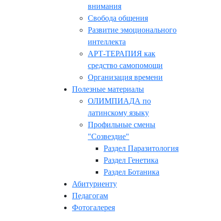
внимания
Свобода общения
Развитие эмоционального
интеллекта
АРТ-ТЕРАПИЯ как
средство самопомощи
Организация времени
Полезные материалы
ОЛИМПИАДА по
латинскому языку
Профильные смены
"Созвездие"
Раздел Паразитология
Раздел Генетика
Раздел Ботаника
Абитуриенту
Педагогам
Фотогалерея