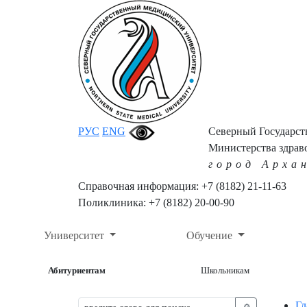
РУС
ENG
Северный Государс
Министерства здрав
город Арха
Справочная информация: +7 (8182) 21-11-63
Поликлиника: +7 (8182) 20-00-90
Университет
Обучение
Абитуриентам
Школьникам
Гл