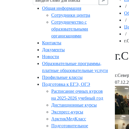
🔎︎
/
Общая информация
Об
Сотрудники центра
/
Сотрудничество с
Це
образовательными
/
организациями
г.
Контакты
Документы
г.
Новости
Образовательные программы,
платные образовательные услуги
г.Севе
Профильные классы
07.12.
Подготовка к ЕГЭ, ОГЭ
Расписание очных курсов
на 2025-2026 учебный год
Дистанционные курсы
Экспресс-курсы
АрктикМедКласс
Подготовительное