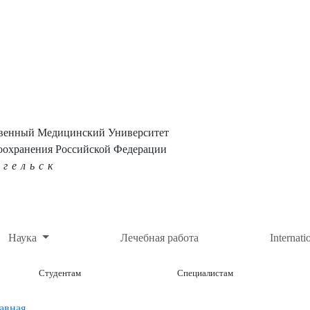
твенный Медицинский Университет
оохранения Российской Федерации
нгельск
Наука
Лечебная работа
Internati
Студентам
Специалистам
авная