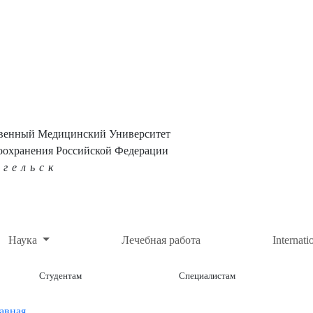
твенный Медицинский Университет
оохранения Российской Федерации
нгельск
Наука
Лечебная работа
Internati
Студентам
Специалистам
авная