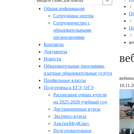
🔎︎
/
Общая информация
Об
Сотрудники центра
/
Сотрудничество с
Це
образовательными
/
организациями
ве
Контакты
Документы
ве
Новости
Образовательные программы,
платные образовательные услуги
вебина
Профильные классы
10.11.
Подготовка к ЕГЭ, ОГЭ
Расписание очных курсов
на 2025-2026 учебный год
Дистанционные курсы
Экспресс-курсы
АрктикМедКласс
Подготовительное