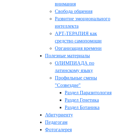
внимания
Свобода общения
Развитие эмоционального
интеллекта
АРТ-ТЕРАПИЯ как
средство самопомощи
Организация времени
Полезные материалы
ОЛИМПИАДА по
латинскому языку
Профильные смены
"Созвездие"
Раздел Паразитология
Раздел Генетика
Раздел Ботаника
Абитуриенту
Педагогам
Фотогалерея