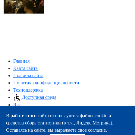
Главная
Карта сайта
Правила сайта
Политика конфиденциальности
Техподдержка
Доступная среда
Rss
В работе этого сайта используются файлы cookie и
163000, г.Архангельск, пр-т Троицкий, 51
средства сбора статистики (в т.ч., Яндекс.Метрика).
тел.:
+7 (8182) 21-11-63
Оставаясь на сайте, вы выражаете свое согласие.
e-mail:
info@nsmu.ru