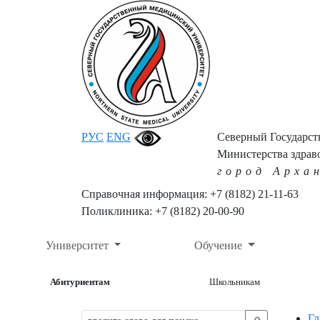
РУС
ENG
Северный Государс
Министерства здрав
город Арха
Справочная информация: +7 (8182) 21-11-63
Поликлиника: +7 (8182) 20-00-90
Университет
Обучение
Абитуриентам
Школьникам
Гл