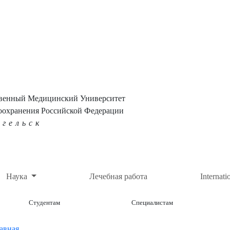
твенный Медицинский Университет
оохранения Российской Федерации
нгельск
Наука
Лечебная работа
Internati
Студентам
Специалистам
авная