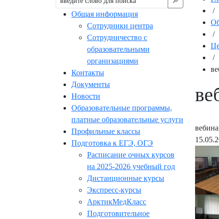
🔎︎
/
Общая информация
Об
Сотрудники центра
/
Сотрудничество с
Це
образовательными
/
организациями
ве
Контакты
Документы
ве
Новости
Образовательные программы,
платные образовательные услуги
вебина
Профильные классы
15.05.
Подготовка к ЕГЭ, ОГЭ
Расписание очных курсов
на 2025-2026 учебный год
Дистанционные курсы
Экспресс-курсы
АрктикМедКласс
Подготовительное