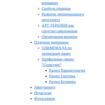
внимания
Свобода общения
Развитие эмоционального
интеллекта
АРТ-ТЕРАПИЯ как
средство самопомощи
Организация времени
Полезные материалы
ОЛИМПИАДА по
латинскому языку
Профильные смены
"Созвездие"
Раздел Паразитология
Раздел Генетика
Раздел Ботаника
Абитуриенту
Педагогам
Фотогалерея