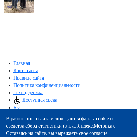
Главная
Карта сайта
Правила сайта
Политика конфиденциальности
Техподдержка
Доступная среда
Rss
В работе этого сайта используются файлы cookie и
163000, г.Архангельск, пр-т Троицкий, 51
средства сбора статистики (в т.ч., Яндекс.Метрика).
тел.:
+7 (8182) 21-11-63
Оставаясь на сайте, вы выражаете свое согласие.
e-mail:
info@nsmu.ru