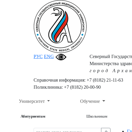
РУС
ENG
Северный Государс
Министерства здрав
город Арха
Справочная информация: +7 (8182) 21-11-63
Поликлиника: +7 (8182) 20-00-90
Университет
Обучение
Абитуриентам
Школьникам
Гл