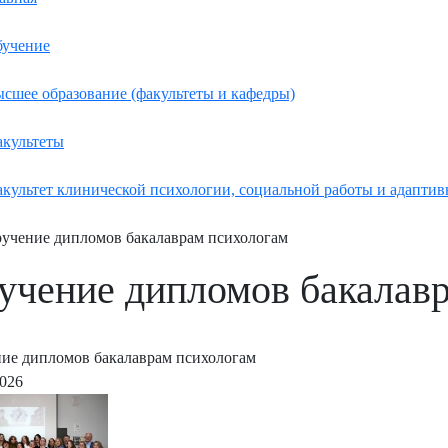
учение
сшее образование (факультеты и кафедры)
культеты
культет клинической психологии, социальной работы и адаптив
учение дипломов бакалаврам психологам
учение дипломов бакалав
ие дипломов бакалаврам психологам
2026