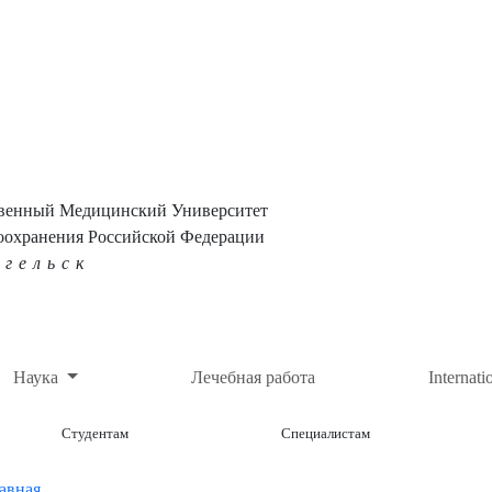
твенный Медицинский Университет
оохранения Российской Федерации
нгельск
Наука
Лечебная работа
Internati
Студентам
Специалистам
авная