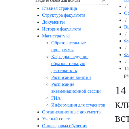
🔎︎
/
Главная страница
Об
Структура факультета
/
Документы
Вы
История факультета
/
Магистратура
Фа
Образовательные
/
программы
Фа
Кафедры, ведущие
/
образовательную
14
деятельность
ре
Расписание занятий
Расписание
14
экзаменационной сессии
ГИА
кл
Информация для студентов
Организационные документы
вс
Ученый совет
Очная форма обучения