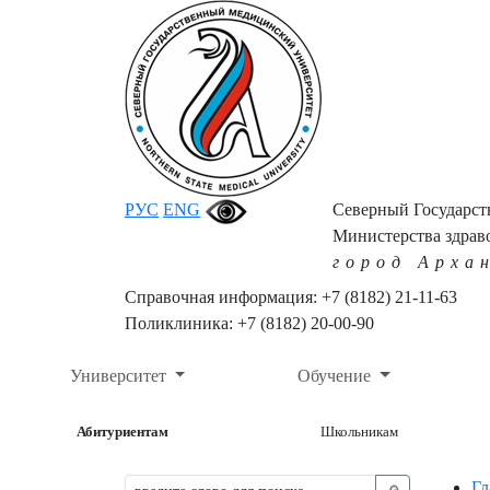
РУС
ENG
Северный Государс
Министерства здрав
город Арха
Справочная информация: +7 (8182) 21-11-63
Поликлиника: +7 (8182) 20-00-90
Университет
Обучение
Абитуриентам
Школьникам
Гл