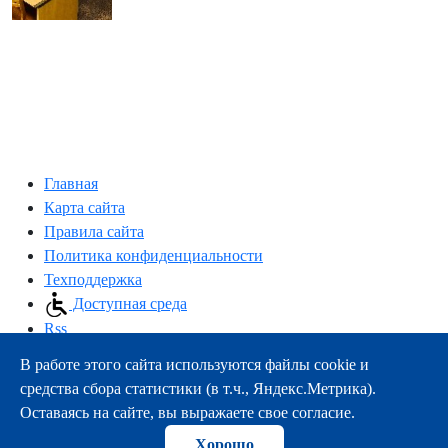
Главная
Карта сайта
Правила сайта
Политика конфиденциальности
Техподдержка
Доступная среда
Rss
В работе этого сайта используются файлы cookie и
163000, г.Архангельск, пр-т Троицкий, 51
средства сбора статистики (в т.ч., Яндекс.Метрика).
тел.:
+7 (8182) 21-11-63
Оставаясь на сайте, вы выражаете свое согласие.
e-mail:
info@nsmu.ru
Хорошо