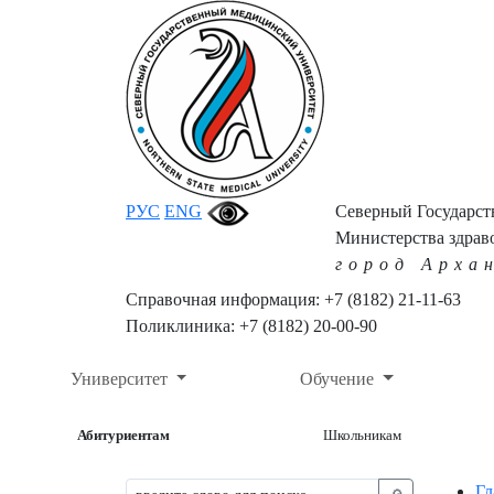
РУС
ENG
Северный Государс
Министерства здрав
город Арха
Справочная информация: +7 (8182) 21-11-63
Поликлиника: +7 (8182) 20-00-90
Университет
Обучение
Абитуриентам
Школьникам
Гл