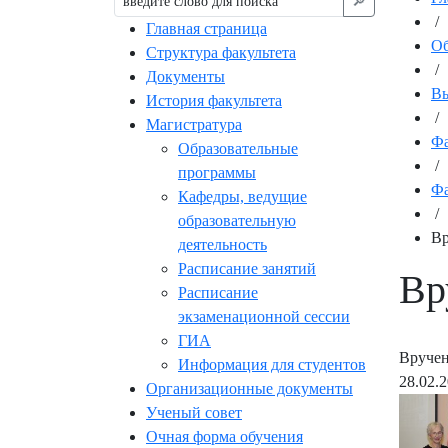
🔎︎
/
Главная страница
Об
Структура факультета
/
Документы
Вы
История факультета
/
Магистратура
Фа
Образовательные
/
программы
Фа
Кафедры, ведущие
/
образовательную
Вр
деятельность
Расписание занятий
Вр
Расписание
экзаменационной сессии
ГИА
Вручен
Информация для студентов
28.02.
Организационные документы
Ученый совет
Очная форма обучения