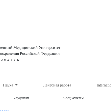
твенный Медицинский Университет
оохранения Российской Федерации
нгельск
Наука
Лечебная работа
Internati
Студентам
Специалистам
авная