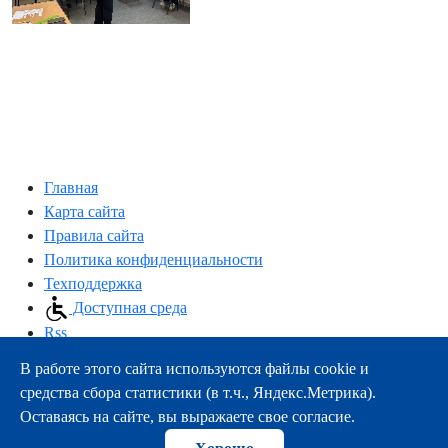
Главная
Карта сайта
Правила сайта
Политика конфиденциальности
Техподдержка
Доступная среда
Rss
В работе этого сайта используются файлы cookie и
163000, г.Архангельск, пр-т Троицкий, 51
средства сбора статистики (в т.ч., Яндекс.Метрика).
тел.:
+7 (8182) 21-11-63
Оставаясь на сайте, вы выражаете свое согласие.
e-mail:
info@nsmu.ru