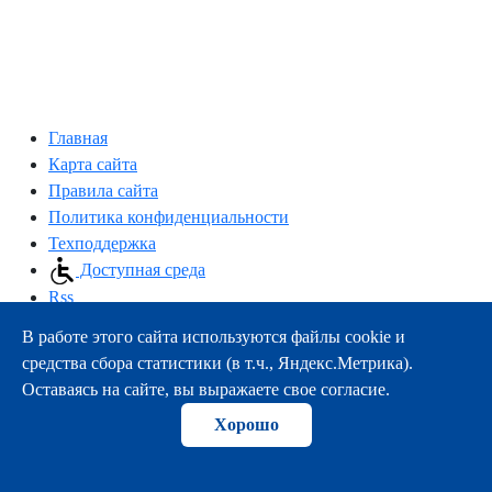
Главная
Карта сайта
Правила сайта
Политика конфиденциальности
Техподдержка
Доступная среда
Rss
В работе этого сайта используются файлы cookie и
163000, г.Архангельск, пр-т Троицкий, 51
средства сбора статистики (в т.ч., Яндекс.Метрика).
тел.:
+7 (8182) 21-11-63
Оставаясь на сайте, вы выражаете свое согласие.
e-mail:
info@nsmu.ru
Хорошо
© ФГБОУ ВО СГМУ (г. Архангельск) Минздрава России
2008-2026