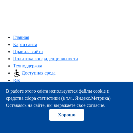
Главная
Карта сайта
Правила сайта
Политика конфиденциальности
Техподдержка
Доступная среда
Rss
В работе этого сайта используются файлы cookie и
163000, г.Архангельск, пр-т Троицкий, 51
средства сбора статистики (в т.ч., Яндекс.Метрика).
тел.:
+7 (8182) 21-11-63
Оставаясь на сайте, вы выражаете свое согласие.
e-mail:
info@nsmu.ru
Хорошо
© ФГБОУ ВО СГМУ (г. Архангельск) Минздрава России
2008-2026