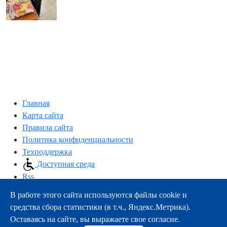
Главная
Карта сайта
Правила сайта
Политика конфиденциальности
Техподдержка
Доступная среда
Rss
В работе этого сайта используются файлы cookie и
163000, г.Архангельск, пр-т Троицкий, 51
средства сбора статистики (в т.ч., Яндекс.Метрика).
тел.:
+7 (8182) 21-11-63
Оставаясь на сайте, вы выражаете свое согласие.
e-mail:
info@nsmu.ru