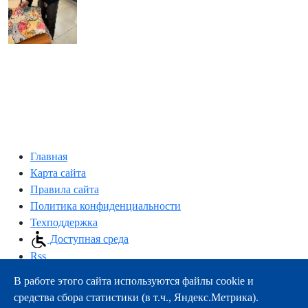
Главная
Карта сайта
Правила сайта
Политика конфиденциальности
Техподдержка
Доступная среда
Rss
В работе этого сайта используются файлы cookie и
163000, г.Архангельск, пр-т Троицкий, 51
средства сбора статистики (в т.ч., Яндекс.Метрика).
тел.:
+7 (8182) 21-11-63