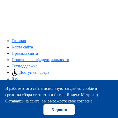
Главная
Карта сайта
Правила сайта
Политика конфиденциальности
Техподдержка
Доступная среда
Rss
В работе этого сайта используются файлы cookie и
163000, г.Архангельск, пр-т Троицкий, 51
средства сбора статистики (в т.ч., Яндекс.Метрика).
тел.:
+7 (8182) 21-11-63
Оставаясь на сайте, вы выражаете свое согласие.
e-mail:
info@nsmu.ru
Хорошо
© ФГБОУ ВО СГМУ (г. Архангельск) Минздрава России