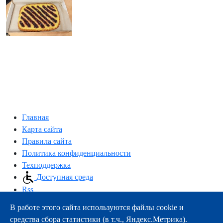
Главная
Карта сайта
Правила сайта
Политика конфиденциальности
Техподдержка
Доступная среда
Rss
В работе этого сайта используются файлы cookie и
163000, г.Архангельск, пр-т Троицкий, 51
средства сбора статистики (в т.ч., Яндекс.Метрика).
тел.:
+7 (8182) 21-11-63