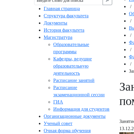
🔎︎
/
Главная страница
Об
Структура факультета
/
Документы
Вы
История факультета
/
Магистратура
Фа
Образовательные
/
программы
Фа
Кафедры, ведущие
/
образовательную
За
деятельность
Расписание занятий
За
Расписание
экзаменационной сессии
по
ГИА
Информация для студентов
Организационные документы
Заняти
Ученый совет
13.12.
Очная форма обучения