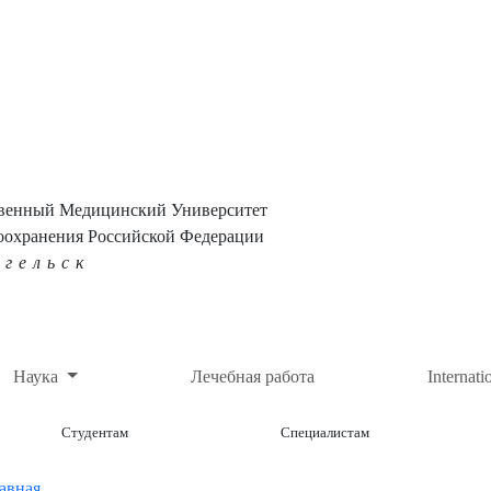
твенный Медицинский Университет
оохранения Российской Федерации
нгельск
Наука
Лечебная работа
Internati
Студентам
Специалистам
авная