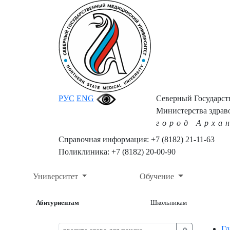
РУС
ENG
Северный Государс
Министерства здрав
город Арха
Справочная информация: +7 (8182) 21-11-63
Поликлиника: +7 (8182) 20-00-90
Университет
Обучение
Абитуриентам
Школьникам
Гл