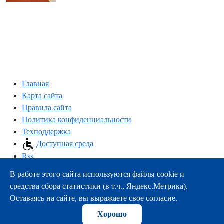
Главная
Карта сайта
Правила сайта
Политика конфиденциальности
Техподдержка
Доступная среда
Rss
В работе этого сайта используются файлы cookie и
163000, г.Архангельск, пр-т Троицкий, 51
средства сбора статистики (в т.ч., Яндекс.Метрика).
тел.:
+7 (8182) 21-11-63
Оставаясь на сайте, вы выражаете свое согласие.
e-mail:
info@nsmu.ru
Хорошо
© ФГБОУ ВО СГМУ (г. Архангельск) Минздрава России