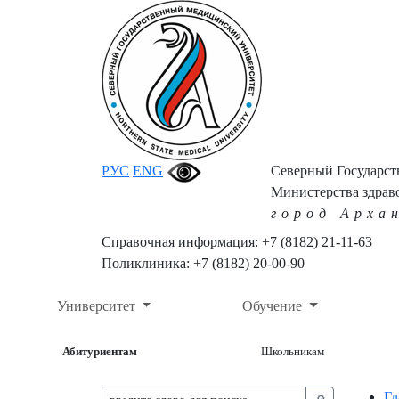
РУС
ENG
Северный Государс
Министерства здрав
город Арха
Справочная информация: +7 (8182) 21-11-63
Поликлиника: +7 (8182) 20-00-90
Университет
Обучение
Абитуриентам
Школьникам
Гл