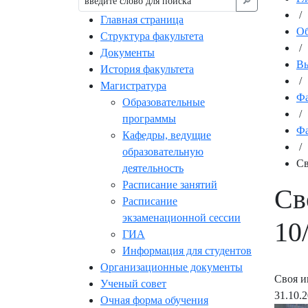
🔎︎
/
Главная страница
Об
Структура факультета
/
Документы
Вы
История факультета
/
Магистратура
Фа
Образовательные
/
программы
Фа
Кафедры, ведущие
/
образовательную
Св
деятельность
Расписание занятий
Св
Расписание
экзаменационной сессии
10
ГИА
Информация для студентов
Организационные документы
Своя и
Ученый совет
31.10.
Очная форма обучения