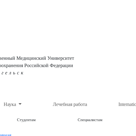
твенный Медицинский Университет
оохранения Российской Федерации
нгельск
Наука
Лечебная работа
Internati
Студентам
Специалистам
авная