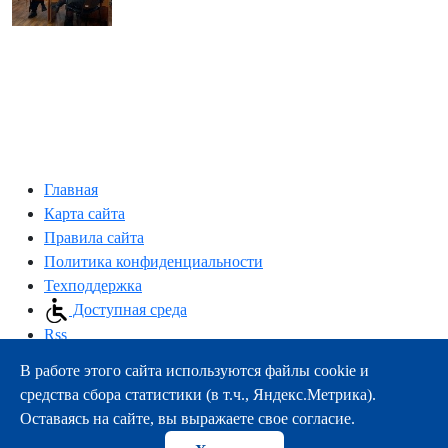
Главная
Карта сайта
Правила сайта
Политика конфиденциальности
Техподдержка
Доступная среда
Rss
В работе этого сайта используются файлы cookie и
163000, г.Архангельск, пр-т Троицкий, 51
средства сбора статистики (в т.ч., Яндекс.Метрика).
тел.:
+7 (8182) 21-11-63
Оставаясь на сайте, вы выражаете свое согласие.
e-mail:
info@nsmu.ru