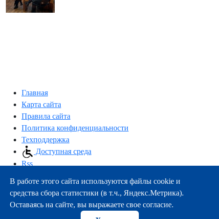
Главная
Карта сайта
Правила сайта
Политика конфиденциальности
Техподдержка
Доступная среда
Rss
В работе этого сайта используются файлы cookie и
163000, г.Архангельск, пр-т Троицкий, 51
средства сбора статистики (в т.ч., Яндекс.Метрика).
тел.:
+7 (8182) 21-11-63
Оставаясь на сайте, вы выражаете свое согласие.
e-mail:
info@nsmu.ru