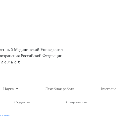
твенный Медицинский Университет
оохранения Российской Федерации
нгельск
Наука
Лечебная работа
Internati
Студентам
Специалистам
авная