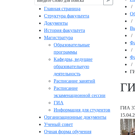
🔎︎
/
Главная страница
Об
Структура факультета
/
Документы
Вы
История факультета
/
Магистратура
Фа
Образовательные
/
программы
Фа
Кафедры, ведущие
/
образовательную
ГИ
деятельность
Расписание занятий
ГИ
Расписание
экзаменационной сессии
ГИА
ГИА 37
Информация для студентов
15.04.
Организационные документы
Ученый совет
Очная форма обучения