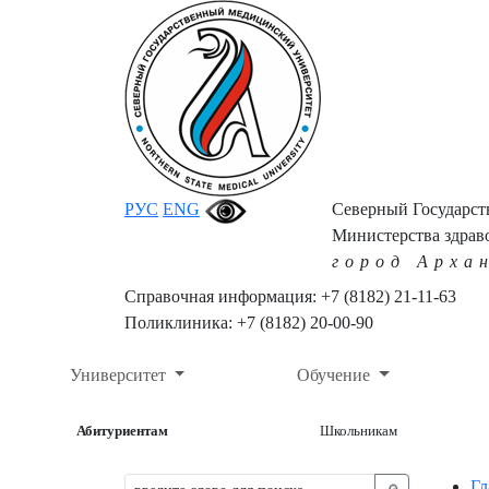
РУС
ENG
Северный Государс
Министерства здрав
город Арха
Справочная информация: +7 (8182) 21-11-63
Поликлиника: +7 (8182) 20-00-90
Университет
Обучение
Абитуриентам
Школьникам
Гл