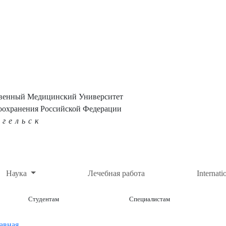
твенный Медицинский Университет
оохранения Российской Федерации
нгельск
Наука
Лечебная работа
Internati
Студентам
Специалистам
авная