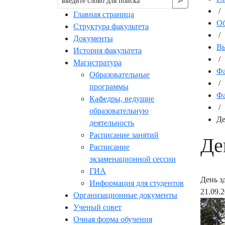
🔎︎
/
Главная страница
Об
Структура факультета
/
Документы
Вы
История факультета
/
Магистратура
Фа
Образовательные
/
программы
Фа
Кафедры, ведущие
/
образовательную
Де
деятельность
Расписание занятий
Де
Расписание
экзаменационной сессии
ГИА
День з
Информация для студентов
21.09.
Организационные документы
Ученый совет
Очная форма обучения