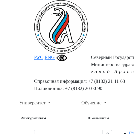
РУС
ENG
Северный Государс
Министерства здрав
город Арха
Справочная информация: +7 (8182) 21-11-63
Поликлиника: +7 (8182) 20-00-90
Университет
Обучение
Абитуриентам
Школьникам
Гл