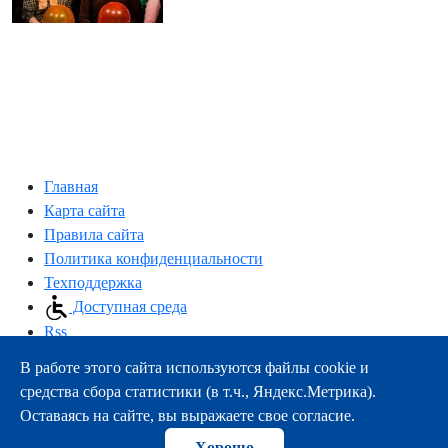
Главная
Карта сайта
Правила сайта
Политика конфиденциальности
Техподдержка
Доступная среда
Rss
В работе этого сайта используются файлы cookie и
163000, г.Архангельск, пр-т Троицкий, 51
средства сбора статистики (в т.ч., Яндекс.Метрика).
тел.:
+7 (8182) 21-11-63
Оставаясь на сайте, вы выражаете свое согласие.
e-mail:
info@nsmu.ru
Хорошо