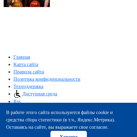
Главная
Карта сайта
Правила сайта
Политика конфиденциальности
Техподдержка
Доступная среда
Rss
В работе этого сайта используются файлы cookie и
163000, г.Архангельск, пр-т Троицкий, 51
средства сбора статистики (в т.ч., Яндекс.Метрика).
тел.:
+7 (8182) 21-11-63
Оставаясь на сайте, вы выражаете свое согласие.
e-mail:
info@nsmu.ru
Хорошо