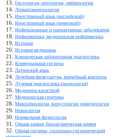
13.
Гистология, цитология, эмбриология
14.
Дерматовенерология
15.
Иностранный язык (английский)
16.
Иностранный язык (немецкий)
17.
Инфекционные и паразитарные заболевания
18.
Информатика, медицинская информатика
19.
История
20.
История медицины
21.
Клиническая лабораторная диагностика
22.
Коммунальная гигиена
23.
Латинский язык
24.
Лечебная физкультура, врачебный контроль
25.
Лучевая диагностика (радиология)
26.
Медицина катастроф
27.
Медицинская генетика
28.
Микробиология, вирусология, иммунология
29.
Неврология
30.
Нормальная физиология
31.
Общая химия, биоорганическая химия
32.
Общая гигиена, социально-гигиенический
мониторинг