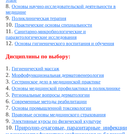
этапе
8.
Основы научно-исследовательской деятельности в
медицине
9.
Поликлиническая терапия
10.
Практические основы специальности
11.
Санитарно-микробиологические и
паразитологические исследования
12.
Основы гигиенического воспитания и обучения
Дисциплины по выбору:
1.
Гигиенический массаж
2.
Морфофункциональная дерматовенерология
3.
Сестринское дело в медицинской практике
4.
Основы медицинской профилактики в поликлинике
5.
Региональные вопросы дерматологии
6.
Современные методы реабилитации
7.
Основы промышленной токсикологии
8.
Правовые основы медицинского страхования
9.
Элективные курсы по физической культуре
10.
Природно-очаговые, паразитарные инфекции