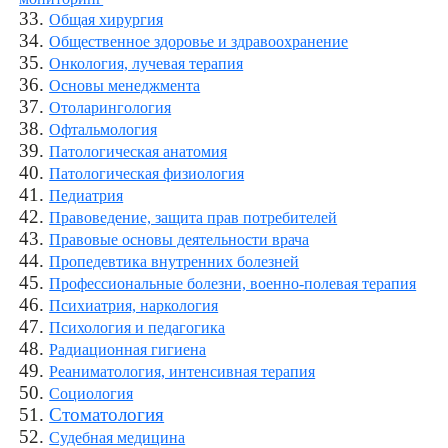
33.
Общая хирургия
34.
Общественное здоровье и здравоохранение
35.
Онкология, лучевая терапия
36.
Основы менеджмента
37.
Отоларингология
38.
Офтальмология
39.
Патологическая анатомия
40.
Патологическая физиология
41.
Педиатрия
42.
Правоведение, защита прав потребителей
43.
Правовые основы деятельности врача
44.
Пропедевтика внутренних болезней
45.
Профессиональные болезни, военно-полевая терапия
46.
Психиатрия, наркология
47.
Психология и педагогика
48.
Радиационная гигиена
49.
Реаниматология, интенсивная терапия
50.
Социология
51.
Стоматология
52.
Судебная медицина