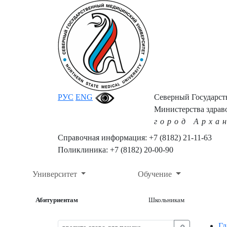
РУС
ENG
Северный Государс
Министерства здрав
город Арха
Справочная информация: +7 (8182) 21-11-63
Поликлиника: +7 (8182) 20-00-90
Университет
Обучение
Абитуриентам
Школьникам
Гл