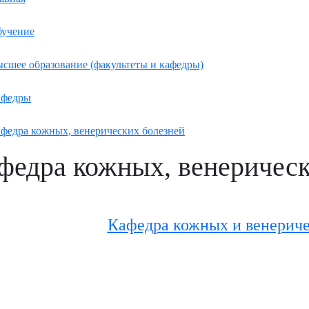
учение
сшее образование (факультеты и кафедры)
афедры
федра кожных, венерических болезней
федра кожных, венерическ
Кафедра кожных и венериче