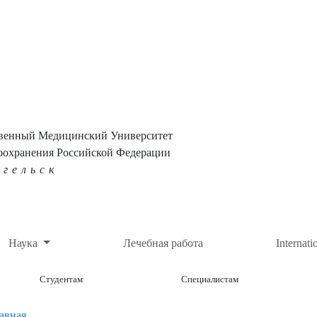
твенный Медицинский Университет
оохранения Российской Федерации
нгельск
Наука
Лечебная работа
Internati
Студентам
Специалистам
авная