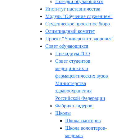
Поездки обучающихся
Институт наставничества
Модуль "Обучение служением"
Студенческое проектное бюро
Олимпиадный комитет
Проект "Университет здоровья"
Совет обучающихся
Президиум #СО
Совет студентов
медицинских и
фармацевтических вузов
Министерства
здравоохранения
Российской Федерации
Фабрика лидеров
Школы
Школа тьюторов
Школа волонтеров-
медиков