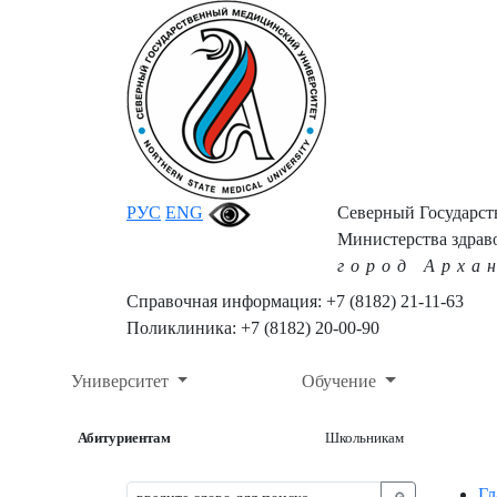
РУС
ENG
Северный Государс
Министерства здрав
город Арха
Справочная информация: +7 (8182) 21-11-63
Поликлиника: +7 (8182) 20-00-90
Университет
Обучение
Абитуриентам
Школьникам
Гл