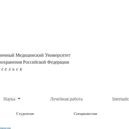
твенный Медицинский Университет
оохранения Российской Федерации
нгельск
Наука
Лечебная работа
Internati
Студентам
Специалистам
авная