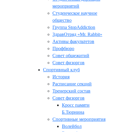
мероприятий
Студенческое научное
общество
Группа StopAddiction
ЗдравОтряд «Mr. Rabbit»
Активы факультетов
Профбюро
Совет общежитий
Совет физоргов
Спортивный клуб
История
Расписание секций
Тренерский состав
Совет физоргов
Кросс памяти
Б.Тюрнина
Спортивные мероприятия
Волейбол