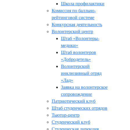
Школа профилактики
Комиссия по балльно-
рейтинговой системе
Конкурсная деятельность
Волонтерский центр
Штаб «Волонтеры-
медики»
Штаб волонтеров
«Добродетель»
Волонтерский
инклюзивный отряд
«Лад»
Заявка на волонтерское
сопровождение
Патриотический клуб
Штаб студенческих отрядов
Тьютор-центр
Студенческий клуб
Студенческая дирекция