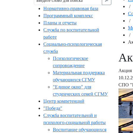
🔎︎
/
Нормативно-правовая база
С
Программный комплекс
/
Планы и отчеты
Мо
Служба по воспитательной
/
работе
Ак
Социально-психологическая
служба
Ак
Психологическое
сопровождение
Акция
Материальная поддержка
10.12.
обучающихся СГМУ
СПО "
"Единое окно" для
студенческих семей СГМУ
Центр компетенций
"Победа"
Служба воспитательной и
психолого-социальной работы
Воспитание обучающихся