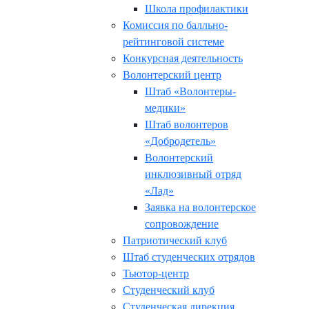
Школа профилактики
Комиссия по балльно-
рейтинговой системе
Конкурсная деятельность
Волонтерский центр
Штаб «Волонтеры-
медики»
Штаб волонтеров
«Добродетель»
Волонтерский
инклюзивный отряд
«Лад»
Заявка на волонтерское
сопровождение
Патриотический клуб
Штаб студенческих отрядов
Тьютор-центр
Студенческий клуб
Студенческая дирекция