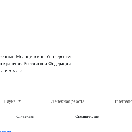
твенный Медицинский Университет
оохранения Российской Федерации
нгельск
Наука
Лечебная работа
Internati
Студентам
Специалистам
авная