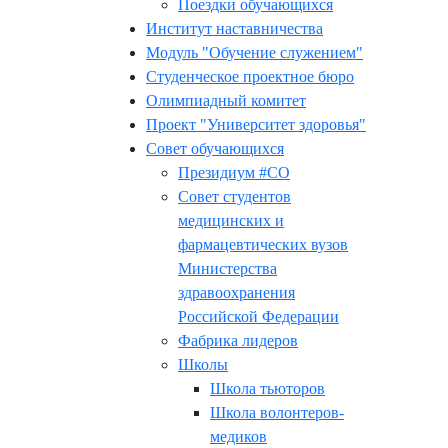
Поездки обучающихся
Институт наставничества
Модуль "Обучение служением"
Студенческое проектное бюро
Олимпиадный комитет
Проект "Университет здоровья"
Совет обучающихся
Президиум #СО
Совет студентов
медицинских и
фармацевтических вузов
Министерства
здравоохранения
Российской Федерации
Фабрика лидеров
Школы
Школа тьюторов
Школа волонтеров-
медиков