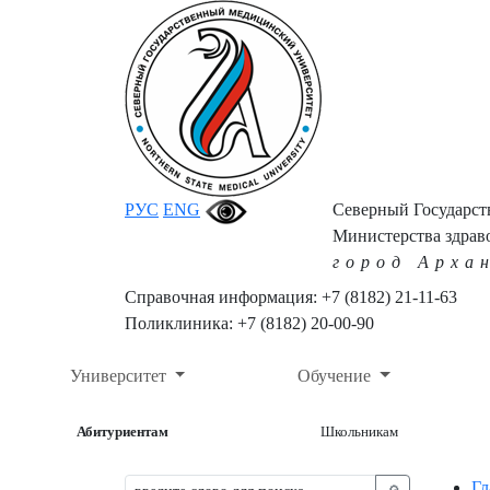
РУС
ENG
Северный Государс
Министерства здрав
город Арха
Справочная информация: +7 (8182) 21-11-63
Поликлиника: +7 (8182) 20-00-90
Университет
Обучение
Абитуриентам
Школьникам
Гл