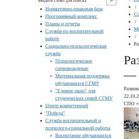
🔎︎
/
Нормативно-правовая база
С
Программный комплекс
/
Планы и отчеты
Мо
Служба по воспитательной
/
работе
Ра
Социально-психологическая
служба
Ра
Психологическое
сопровождение
— 
Материальная поддержка
обучающихся СГМУ
Развив
"Единое окно" для
22.10.
студенческих семей СГМУ
СПО «
Центр компетенций
"Победа"
Служба воспитательной и
психолого-социальной работы
Воспитание обучающихся