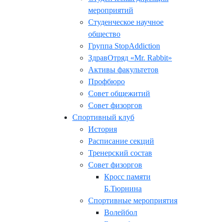
мероприятий
Студенческое научное
общество
Группа StopAddiction
ЗдравОтряд «Mr. Rabbit»
Активы факультетов
Профбюро
Совет общежитий
Совет физоргов
Спортивный клуб
История
Расписание секций
Тренерский состав
Совет физоргов
Кросс памяти
Б.Тюрнина
Спортивные мероприятия
Волейбол