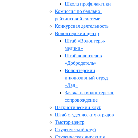
Школа профилактики
Комиссия по балльно-
рейтинговой системе
Конкурсная деятельность
Волонтерский центр
Штаб «Волонтеры-
медики»
Штаб волонтеров
«Добродетель»
Волонтерский
инклюзивный отряд
«Лад»
Заявка на волонтерское
сопровождение
Патриотический клуб
Штаб студенческих отрядов
Тьютор-центр
Студенческий клуб
Студенческая дирекция