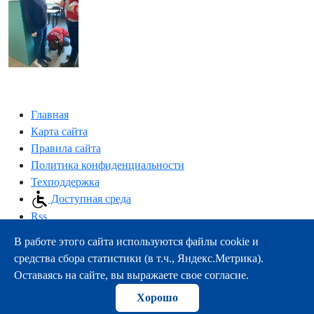
Главная
Карта сайта
Правила сайта
Политика конфиденциальности
Техподдержка
Доступная среда
Rss
В работе этого сайта используются файлы cookie и
163000, г.Архангельск, пр-т Троицкий, 51
средства сбора статистики (в т.ч., Яндекс.Метрика).
тел.:
+7 (8182) 21-11-63
Оставаясь на сайте, вы выражаете свое согласие.
e-mail:
info@nsmu.ru
Хорошо
© ФГБОУ ВО СГМУ (г. Архангельск) Минздрава России