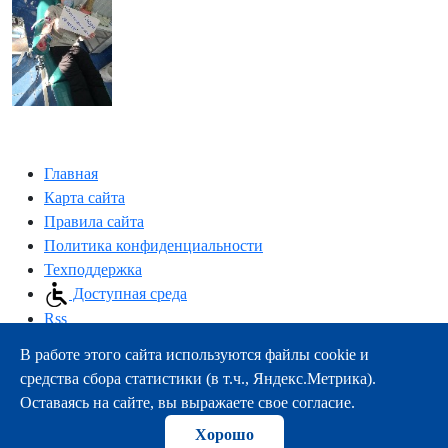
Главная
Карта сайта
Правила сайта
Политика конфиденциальности
Техподдержка
Доступная среда
Rss
В работе этого сайта используются файлы cookie и
163000, г.Архангельск, пр-т Троицкий, 51
средства сбора статистики (в т.ч., Яндекс.Метрика).
тел.:
+7 (8182) 21-11-63
Оставаясь на сайте, вы выражаете свое согласие.
e-mail:
info@nsmu.ru
Хорошо
© ФГБОУ ВО СГМУ (г. Архангельск) Минздрава России