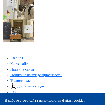
Главная
Карта сайта
Правила сайта
Политика конфиденциальности
Техподдержка
Доступная среда
Rss
В работе этого сайта используются файлы cookie и
163000, г.Архангельск, пр-т Троицкий, 51