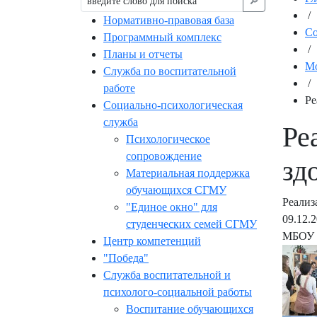
🔎︎
/
Нормативно-правовая база
С
Программный комплекс
/
Планы и отчеты
Мо
Служба по воспитательной
/
работе
Ре
Социально-психологическая
служба
Ре
Психологическое
сопровождение
зд
Материальная поддержка
обучающихся СГМУ
Реализ
"Единое окно" для
09.12.
студенческих семей СГМУ
МБОУ 
Центр компетенций
"Победа"
Служба воспитательной и
психолого-социальной работы
Воспитание обучающихся