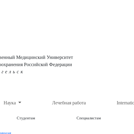
твенный Медицинский Университет
оохранения Российской Федерации
нгельск
Наука
Лечебная работа
Internati
Студентам
Специалистам
авная