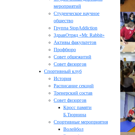
мероприятий
Студенческое научное
общество
Группа StopAddiction
ЗдравОтряд «Mr. Rabbit»
Активы факультетов
Профбюро
Совет общежитий
Совет физоргов
Спортивный клуб
История
Расписание секций
Тренерский состав
Совет физоргов
Кросс памяти
Б.Тюрнина
Спортивные мероприятия
Волейбол