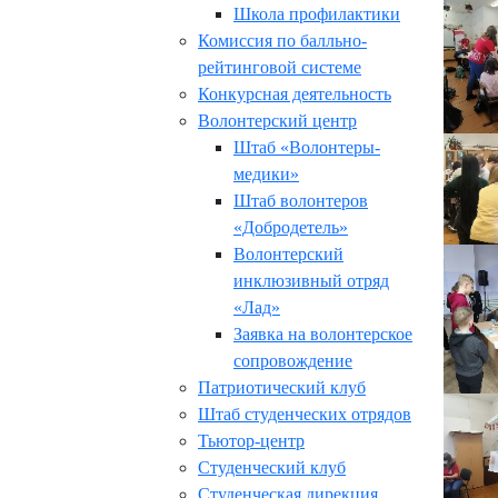
Школа профилактики
Комиссия по балльно-
рейтинговой системе
Конкурсная деятельность
Волонтерский центр
Штаб «Волонтеры-
медики»
Штаб волонтеров
«Добродетель»
Волонтерский
инклюзивный отряд
«Лад»
Заявка на волонтерское
сопровождение
Патриотический клуб
Штаб студенческих отрядов
Тьютор-центр
Студенческий клуб
Студенческая дирекция