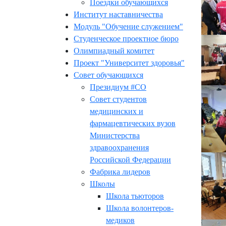
Поездки обучающихся
Институт наставничества
Модуль "Обучение служением"
Студенческое проектное бюро
Олимпиадный комитет
Проект "Университет здоровья"
Совет обучающихся
Президиум #СО
Совет студентов
медицинских и
фармацевтических вузов
Министерства
здравоохранения
Российской Федерации
Фабрика лидеров
Школы
Школа тьюторов
Школа волонтеров-
медиков