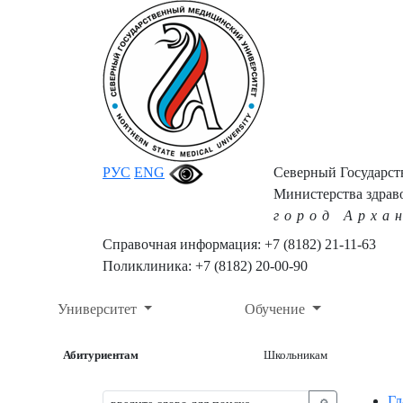
РУС
ENG
Северный Государс
Министерства здрав
город Арха
Справочная информация: +7 (8182) 21-11-63
Поликлиника: +7 (8182) 20-00-90
Университет
Обучение
Абитуриентам
Школьникам
Гл