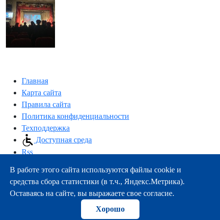
Главная
Карта сайта
Правила сайта
Политика конфиденциальности
Техподдержка
Доступная среда
Rss
В работе этого сайта используются файлы cookie и
163000, г.Архангельск, пр-т Троицкий, 51
средства сбора статистики (в т.ч., Яндекс.Метрика).
тел.:
+7 (8182) 21-11-63
Оставаясь на сайте, вы выражаете свое согласие.
e-mail:
info@nsmu.ru
Хорошо
© ФГБОУ ВО СГМУ (г. Архангельск) Минздрава России