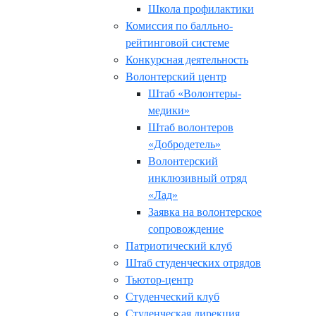
Школа профилактики
Комиссия по балльно-
рейтинговой системе
Конкурсная деятельность
Волонтерский центр
Штаб «Волонтеры-
медики»
Штаб волонтеров
«Добродетель»
Волонтерский
инклюзивный отряд
«Лад»
Заявка на волонтерское
сопровождение
Патриотический клуб
Штаб студенческих отрядов
Тьютор-центр
Студенческий клуб
Студенческая дирекция