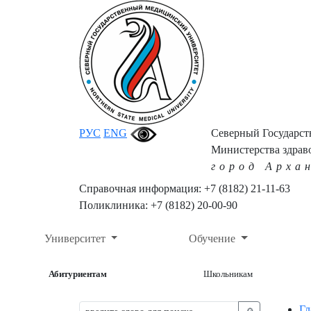
РУС
ENG
Северный Государс
Министерства здрав
город Арха
Справочная информация: +7 (8182) 21-11-63
Поликлиника: +7 (8182) 20-00-90
Университет
Обучение
Абитуриентам
Школьникам
Гл