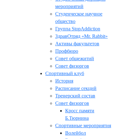
мероприятий
Студенческое научное
общество
Группа StopAddiction
ЗдравОтряд «Mr. Rabbit»
Активы факультетов
Профбюро
Совет общежитий
Совет физоргов
Спортивный клуб
История
Расписание секций
Тренерский состав
Совет физоргов
Кросс памяти
Б.Тюрнина
Спортивные мероприятия
Волейбол