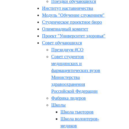
Поездки обучающихся
Институт наставничества
Модуль "Обучение служением"
Студенческое проектное бюро
Олимпиадный комитет
Проект "Университет здоровья"
Совет обучающихся
Президиум #СО
Совет студентов
медицинских и
фармацевтических вузов
Министерства
здравоохранения
Российской Федерации
Фабрика лидеров
Школы
Школа тьюторов
Школа волонтеров-
медиков