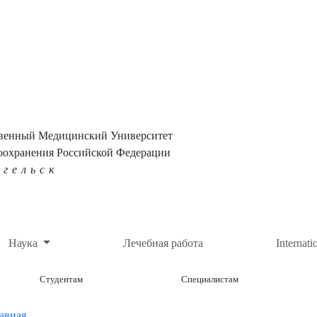
твенный Медицинский Университет
оохранения Российской Федерации
нгельск
Наука
Лечебная работа
Internati
Студентам
Специалистам
авная