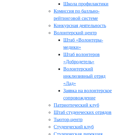
Школа профилактики
Комиссия по балльно-
рейтинговой системе
Конкурсная деятельность
Волонтерский центр
Штаб «Волонтеры-
медики»
Штаб волонтеров
«Добродетель»
Волонтерский
инклюзивный отряд
«Лад»
Заявка на волонтерское
сопровождение
Патриотический клуб
Штаб студенческих отрядов
Тьютор-центр
Студенческий клуб
Студенческая дирекция