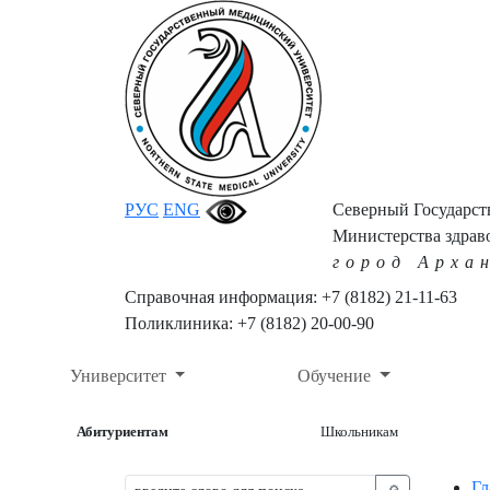
РУС
ENG
Северный Государс
Министерства здрав
город Арха
Справочная информация: +7 (8182) 21-11-63
Поликлиника: +7 (8182) 20-00-90
Университет
Обучение
Абитуриентам
Школьникам
Гл