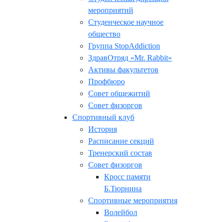
мероприятий
Студенческое научное
общество
Группа StopAddiction
ЗдравОтряд «Mr. Rabbit»
Активы факультетов
Профбюро
Совет общежитий
Совет физоргов
Спортивный клуб
История
Расписание секций
Тренерский состав
Совет физоргов
Кросс памяти
Б.Тюрнина
Спортивные мероприятия
Волейбол