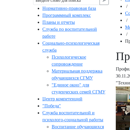
🔎︎
/
Нормативно-правовая база
С
Программный комплекс
/
Планы и отчеты
Мо
Служба по воспитательной
/
работе
Пр
Социально-психологическая
служба
Пр
Психологическое
сопровождение
Профил
Материальная поддержка
30.11.
обучающихся СГМУ
"Техни
"Единое окно" для
студенческих семей СГМУ
Центр компетенций
"Победа"
Служба воспитательной и
психолого-социальной работы
Воспитание обучающихся