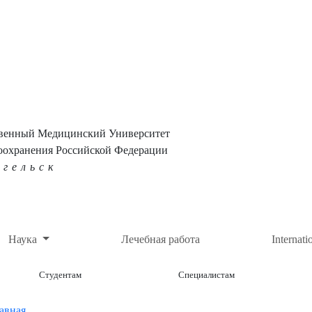
твенный Медицинский Университет
оохранения Российской Федерации
нгельск
Наука
Лечебная работа
Internati
Студентам
Специалистам
авная