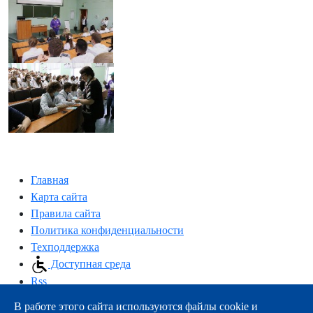
Главная
Карта сайта
Правила сайта
Политика конфиденциальности
Техподдержка
Доступная среда
Rss
В работе этого сайта используются файлы cookie и
163000, г.Архангельск, пр-т Троицкий, 51